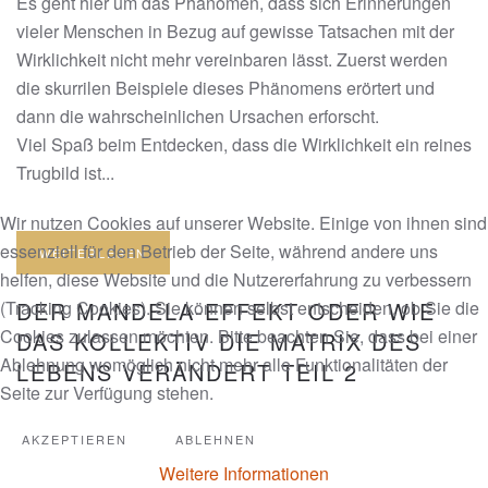
Es geht hier um das Phänomen, dass sich Erinnerungen
vieler Menschen in Bezug auf gewisse Tatsachen mit der
Wirklichkeit nicht mehr vereinbaren lässt. Zuerst werden
die skurrilen Beispiele dieses Phänomens erörtert und
dann die wahrscheinlichen Ursachen erforscht.
Viel Spaß beim Entdecken, dass die Wirklichkeit ein reines
Trugbild ist...
Wir nutzen Cookies auf unserer Website. Einige von ihnen sind
essenziell für den Betrieb der Seite, während andere uns
WEITERLESEN
helfen, diese Website und die Nutzererfahrung zu verbessern
(Tracking Cookies). Sie können selbst entscheiden, ob Sie die
DER MANDELA-EFFEKT ODER WIE
Cookies zulassen möchten. Bitte beachten Sie, dass bei einer
DAS KOLLEKTIV DIE MATRIX DES
Ablehnung womöglich nicht mehr alle Funktionalitäten der
LEBENS VERÄNDERT TEIL 2
Seite zur Verfügung stehen.
AKZEPTIEREN
ABLEHNEN
Weitere Informationen