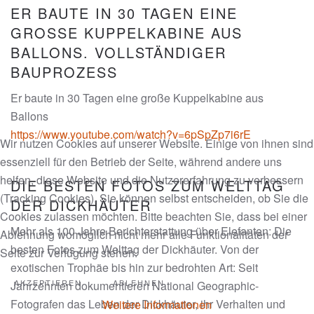
ER BAUTE IN 30 TAGEN EINE
GROSSE KUPPELKABINE AUS B
ALLONS. VOLLSTÄNDIGER B
AUPROZESS
Er baute in 30 Tagen eine große Kuppelkabine aus
Ballons
https://www.youtube.com/watch?v=6pSpZp7i6rE
Wir nutzen Cookies auf unserer Website. Einige von ihnen sind
essenziell für den Betrieb der Seite, während andere uns
helfen, diese Website und die Nutzererfahrung zu verbessern
DIE BESTEN FOTOS ZUM WELTTAG
(Tracking Cookies). Sie können selbst entscheiden, ob Sie die
DER DICKHÄUTER
Cookies zulassen möchten. Bitte beachten Sie, dass bei einer
Mehr als 100 Jahre Berichterstattung über Elefanten: Die
Ablehnung womöglich nicht mehr alle Funktionalitäten der
besten Fotos zum Welttag der Dickhäuter. Von der
Seite zur Verfügung stehen.
exotischen Trophäe bis hin zur bedrohten Art: Seit
AKZEPTIEREN
ABLEHNEN
Jahrzehnten dokumentieren National Geographic-
Fotografen das Leben der Dickhäuter, ihr Verhalten und
Weitere Informationen