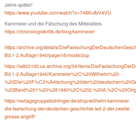
Jahre später!
https://www.youtube.com/watch?v=748KufbV4VU
Kammeier und die Fälschung des Mittelalters
https://chronologiekritik.de/blog/kammeier/
https://archive.org/details/DieFaelschungDerDeutschenGesch
Bd.1-2.Auflage1940/page/n5/mode/2up
https://ia803100.us.archive.org/34/items/DieFaelschungDer
Bd.1-2.Auflage1940/Kammeier%2C%20Wilhelm%20-
%20Die%20F%C3%A4lschung%20der%20deutschen%20Ges
%20Band%201%20%281940%2C%202.%20A.%2C%20Orig.
https://verlagsgruppebohlinger.de/shop/wilhelm-kammeier-
die-faelschung-der-deutschen-geschichte-teil-2-der-zweite-
grosse-angriff/