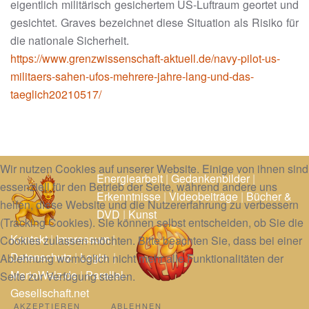
eigentlich militärisch gesichertem US-Luftraum geortet und
gesichtet. Graves bezeichnet diese Situation als Risiko für
die nationale Sicherheit.
https://www.grenzwissenschaft-aktuell.de/navy-pilot-us-
militaers-sahen-ufos-mehrere-jahre-lang-und-das-
taeglich20210517/
Wir nutzen Cookies auf unserer Website. Einige von ihnen sind
Energiearbeit
|
Gedankenbilder
|
essenziell für den Betrieb der Seite, während andere uns
Erkenntnisse
|
Videobeiträge
|
Bücher &
helfen, diese Website und die Nutzererfahrung zu verbessern
DVD
|
Kunst
(Tracking Cookies). Sie können selbst entscheiden, ob Sie die
Kontakt
|
Impressum
|
Cookies zulassen möchten. Bitte beachten Sie, dass bei einer
Datenschutz
|
Login
|
Ablehnung womöglich nicht mehr alle Funktionalitäten der
MarioWalz.de
|
Parallel-
Seite zur Verfügung stehen.
Gesellschaft.net
AKZEPTIEREN
ABLEHNEN