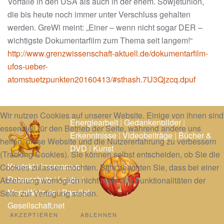
Vorfälle in den USA als auch in der ehem. Sowjetunion,
die bis heute noch immer unter Verschluss gehalten
werden. GreWi meint: „Einer – wenn nicht sogar DER –
wichtigste Dokumentarfilm zum Thema seit langem!“
http://www.grenzwissenschaft-aktuell.de/dokumentarfilm-
ufos-ueber-
atomstuetzpunkten20160413/#sthash.7U3Qjzcq.dpuf
Wir nutzen Cookies auf unserer Website. Einige von ihnen sind
Energiearbeit
|
Gedankenbilder
|
essenziell für den Betrieb der Seite, während andere uns
Erkenntnisse
|
Videobeiträge
|
Bücher &
helfen, diese Website und die Nutzererfahrung zu verbessern
DVD
|
Kunst
(Tracking Cookies). Sie können selbst entscheiden, ob Sie die
Kontakt
|
Impressum
|
Cookies zulassen möchten. Bitte beachten Sie, dass bei einer
Datenschutz
|
Login
|
Ablehnung womöglich nicht mehr alle Funktionalitäten der
MarioWalz.de
|
Parallel-
Seite zur Verfügung stehen.
Gesellschaft.net
AKZEPTIEREN
ABLEHNEN