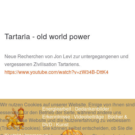
Tartaria - old world power
Neue Recherchen von Jon Levi zur untergegangenen und
vergessenen Zivilisation Tartariens.
https://www.youtube.com/watch?v=zW34B-DttK4
Wir nutzen Cookies auf unserer Website. Einige von ihnen sind
Energiearbeit
|
Gedankenbilder
|
essenziell für den Betrieb der Seite, während andere uns
Erkenntnisse
|
Videobeiträge
|
Bücher &
helfen, diese Website und die Nutzererfahrung zu verbessern
DVD
|
Kunst
(Tracking Cookies). Sie können selbst entscheiden, ob Sie die