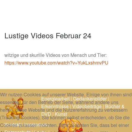
Lustige Videos Februar 24
witzige und skurille Videos von Mensch und Tier:
https://www.youtube.com/watch?v=YukLxshmvPU
Wir nutzen Cookies auf unserer Website. Einige von ihnen sind
Energiearbeit
|
Gedankenbilder
|
essenziell für den Betrieb der Seite, während andere uns
Erkenntnisse
|
Videobeiträge
|
Bücher &
helfen, diese Website und die Nutzererfahrung zu verbessern
DVD
|
Kunst
(Tracking Cookies). Sie können selbst entscheiden, ob Sie die
Kontakt
|
Impressum
|
Cookies zulassen möchten. Bitte beachten Sie, dass bei einer