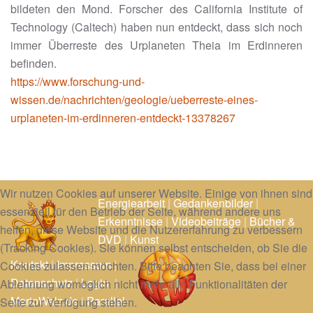
bildeten den Mond. Forscher des California Institute of
Technology (Caltech) haben nun entdeckt, dass sich noch
immer Überreste des Urplaneten Theia im Erdinneren
befinden.
https://www.forschung-und-
wissen.de/nachrichten/geologie/ueberreste-eines-
urplaneten-im-erdinneren-entdeckt-13378267
Wir nutzen Cookies auf unserer Website. Einige von ihnen sind
Energiearbeit
|
Gedankenbilder
|
essenziell für den Betrieb der Seite, während andere uns
Erkenntnisse
|
Videobeiträge
|
Bücher &
helfen, diese Website und die Nutzererfahrung zu verbessern
DVD
|
Kunst
(Tracking Cookies). Sie können selbst entscheiden, ob Sie die
Kontakt
|
Impressum
|
Cookies zulassen möchten. Bitte beachten Sie, dass bei einer
Datenschutz
|
Login
|
Ablehnung womöglich nicht mehr alle Funktionalitäten der
MarioWalz.de
|
Parallel-
Seite zur Verfügung stehen.