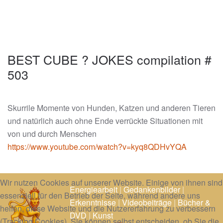
BEST CUBE ? JOKES compilation #
503
Skurrile Momente von Hunden, Katzen und anderen Tieren
und natürlich auch ohne Ende verrückte Situationen mit
von und durch Menschen
https://www.youtube.com/watch?v=kyq8QDHvYQA
Wir nutzen Cookies auf unserer Website. Einige von ihnen sind
Energiearbeit
|
Gedankenbilder
|
essenziell für den Betrieb der Seite, während andere uns
Erkenntnisse
|
Videobeiträge
|
Bücher &
helfen, diese Website und die Nutzererfahrung zu verbessern
DVD
|
Kunst
(Tracking Cookies). Sie können selbst entscheiden, ob Sie die