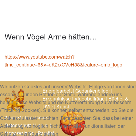
Wenn Vögel Arme hätten…
https://www.youtube.com/watch?
time_continue=6&v=dK2rxOVcH38&feature=emb_logo
Wir nutzen Cookies auf unserer Website. Einige von ihnen sind
Energiearbeit
|
Gedankenbilder
|
essenziell für den Betrieb der Seite, während andere uns
Erkenntnisse
|
Videobeiträge
|
Bücher &
helfen, diese Website und die Nutzererfahrung zu verbessern
DVD
|
Kunst
(Tracking Cookies). Sie können selbst entscheiden, ob Sie die
Kontakt
|
Impressum
|
Cookies zulassen möchten. Bitte beachten Sie, dass bei einer
Datenschutz
|
Login
|
Ablehnung womöglich nicht mehr alle Funktionalitäten der
MarioWalz.de
|
Parallel-
Seite zur Verfügung stehen.