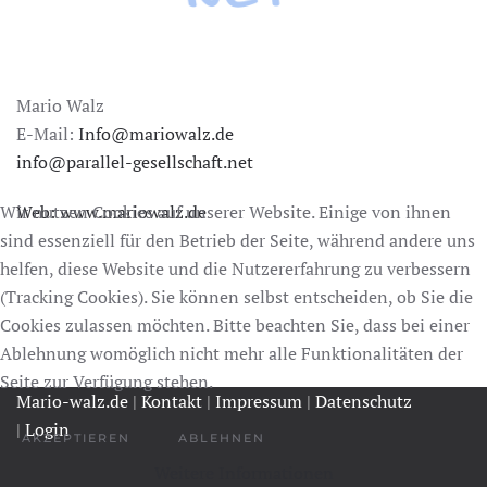
Mario Walz
E-Mail:
Info@mariowalz.de
in
fo@parallel-gesellschaft.net
Wir nutzen Cookies auf unserer Website. Einige von ihnen
Web:
www.mariowalz.de
sind essenziell für den Betrieb der Seite, während andere uns
helfen, diese Website und die Nutzererfahrung zu verbessern
(Tracking Cookies). Sie können selbst entscheiden, ob Sie die
Cookies zulassen möchten. Bitte beachten Sie, dass bei einer
Ablehnung womöglich nicht mehr alle Funktionalitäten der
Seite zur Verfügung stehen.
Mario-walz.de
|
Kontakt
|
Impressum
|
Datenschutz
|
Login
AKZEPTIEREN
ABLEHNEN
Weitere Informationen