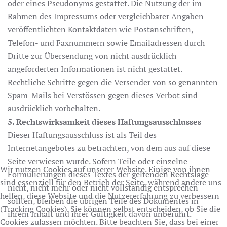
oder eines Pseudonyms gestattet. Die Nutzung der im
Rahmen des Impressums oder vergleichbarer Angaben
veröffentlichten Kontaktdaten wie Postanschriften,
Telefon- und Faxnummern sowie Emailadressen durch
Dritte zur Übersendung von nicht ausdrücklich
angeforderten Informationen ist nicht gestattet.
Rechtliche Schritte gegen die Versender von so genannten
Spam-Mails bei Verstössen gegen dieses Verbot sind
ausdrücklich vorbehalten.
5. Rechtswirksamkeit dieses Haftungsausschlusses
Dieser Haftungsausschluss ist als Teil des
Internetangebotes zu betrachten, von dem aus auf diese
Seite verwiesen wurde. Sofern Teile oder einzelne
Wir nutzen Cookies auf unserer Website. Einige von ihnen
Formulierungen dieses Textes der geltenden Rechtslage
sind essenziell für den Betrieb der Seite, während andere uns
nicht, nicht mehr oder nicht vollständig entsprechen
helfen, diese Website und die Nutzererfahrung zu verbessern
sollten, bleiben die übrigen Teile des Dokumentes in
(Tracking Cookies). Sie können selbst entscheiden, ob Sie die
ihrem Inhalt und ihrer Gültigkeit davon unberührt.
Cookies zulassen möchten. Bitte beachten Sie, dass bei einer