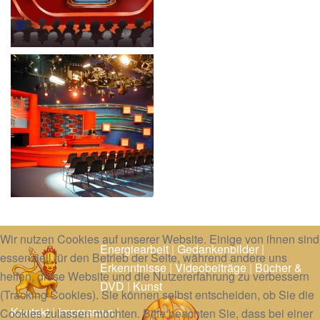
Wir nutzen Cookies auf unserer Website. Einige von ihnen sind
Energiearbeit
|
Gedankenbilder
|
essenziell für den Betrieb der Seite, während andere uns
Erkenntnisse
|
Videobeiträge
|
Bücher &
helfen, diese Website und die Nutzererfahrung zu verbessern
DVD
|
Kunst
(Tracking Cookies). Sie können selbst entscheiden, ob Sie die
Kontakt
|
Impressum
|
Cookies zulassen möchten. Bitte beachten Sie, dass bei einer