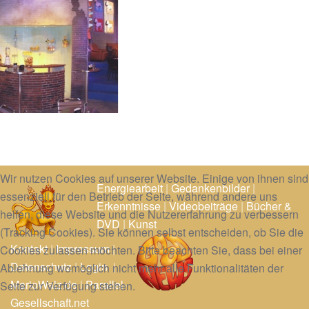
Wir nutzen Cookies auf unserer Website. Einige von ihnen sind
Energiearbeit
|
Gedankenbilder
|
essenziell für den Betrieb der Seite, während andere uns
Erkenntnisse
|
Videobeiträge
|
Bücher &
helfen, diese Website und die Nutzererfahrung zu verbessern
DVD
|
Kunst
(Tracking Cookies). Sie können selbst entscheiden, ob Sie die
Kontakt
|
Impressum
|
Cookies zulassen möchten. Bitte beachten Sie, dass bei einer
Datenschutz
|
Login
|
Ablehnung womöglich nicht mehr alle Funktionalitäten der
MarioWalz.de
|
Parallel-
Seite zur Verfügung stehen.
Gesellschaft.net