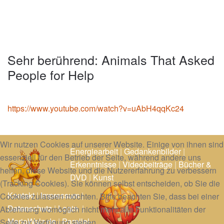
Sehr berührend: Animals That Asked
People for Help
https://www.youtube.com/watch?v=uAbH4qqKc24
Wir nutzen Cookies auf unserer Website. Einige von ihnen sind
Energiearbeit
|
Gedankenbilder
|
essenziell für den Betrieb der Seite, während andere uns
Erkenntnisse
|
Videobeiträge
|
Bücher &
helfen, diese Website und die Nutzererfahrung zu verbessern
DVD
|
Kunst
(Tracking Cookies). Sie können selbst entscheiden, ob Sie die
Kontakt
|
Impressum
|
Cookies zulassen möchten. Bitte beachten Sie, dass bei einer
Datenschutz
|
Login
|
Ablehnung womöglich nicht mehr alle Funktionalitäten der
MarioWalz.de
|
Parallel-
Seite zur Verfügung stehen.