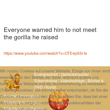
Everyone warned him to not meet
the gorilla he raised
https://www.youtube.com/watch?v=OTE4pS5I-Is
Wir nutzen Cookies auf unserer Website. Einige von ihnen sind
Energiearbeit
|
Gedankenbilder
|
essenziell für den Betrieb der Seite, während andere uns
Erkenntnisse
|
Videobeiträge
|
Bücher &
helfen, diese Website und die Nutzererfahrung zu verbessern
DVD
|
Kunst
(Tracking Cookies). Sie können selbst entscheiden, ob Sie die
Kontakt
|
Impressum
|
Cookies zulassen möchten. Bitte beachten Sie, dass bei einer
Datenschutz
|
Login
|
Ablehnung womöglich nicht mehr alle Funktionalitäten der
MarioWalz.de
|
Parallel-
Seite zur Verfügung stehen.