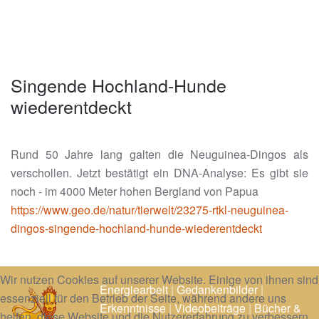
Singende Hochland-Hunde
wiederentdeckt
Rund 50 Jahre lang galten die Neuguinea-Dingos als
verschollen. Jetzt bestätigt ein DNA-Analyse: Es gibt sie
noch - im 4000 Meter hohen Bergland von Papua
https://www.geo.de/natur/tierwelt/23275-rtkl-neuguinea-
dingos-singende-hochland-hunde-wiederentdeckt
Wir nutzen Cookies auf unserer Website. Einige von ihnen sind
Energiearbeit
|
Gedankenbilder
|
essenziell für den Betrieb der Seite, während andere uns
Erkenntnisse
|
Videobeiträge
|
Bücher &
helfen, diese Website und die Nutzererfahrung zu verbessern