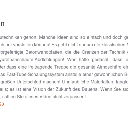
en
utechniken gehört. Manche Ideen sind so einfach und doch ge
sich nur vorstellen können! Es geht nicht nur um die klassisch
orgefertigte Betonwandplatten, die die Grenzen der Technik e
yurethanschaum-Abdichtungen! Wer hätte gedacht, dass e
der dass eine freitragende Treppe die gesamte Atmosphäre e
 das Fast-Tube-Schalungssystem anstelle einer gewöhnlichen B
roßen Unterschied machen! Unglaubliche Materialien, langl
ails; es ist eine Vision der Zukunft des Bauens! Wenn Sie si
 sollten Sie dieses Video nicht verpassen!
S0