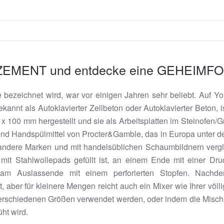
 ZEMENT und entdecke eine GEHEIMF
e bezeichnet wird, war vor einigen Jahren sehr beliebt. Auf Y
annt als Autoklavierter Zellbeton oder Autoklavierter Beton, is
x 100 mm hergestellt und sie als Arbeitsplatten im Steinofen/G
und Handspülmittel von Procter&Gamble, das in Europa unter d
 andere Marken und mit handelsüblichen Schaumbildnern vergl
t Stahlwollepads gefüllt ist, an einem Ende mit einer Druck
am Auslassende mit einem perforierten Stopfen. Nachdem 
ut, aber für kleinere Mengen reicht auch ein Mixer wie Ihrer v
verschiedenen Größen verwendet werden, oder indem die Mischu
üht wird.