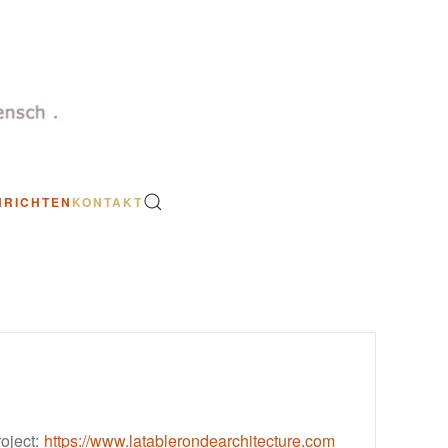
HRICHTEN
KONTAKT
roject:
https://www.latablerondearchitecture.com