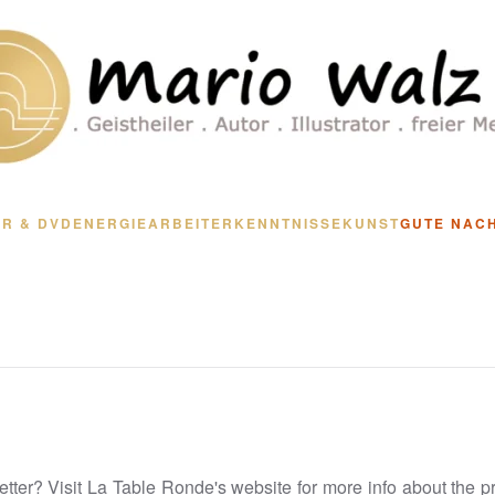
R & DVD
ENERGIEARBEIT
ERKENNTNISSE
KUNST
GUTE NAC
etter? Visit La Table Ronde's website for more info about the p