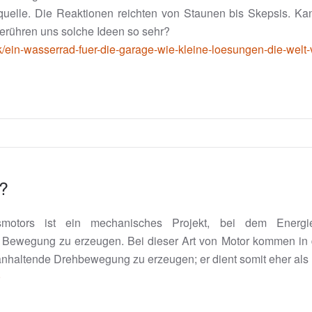
uelle. Die Reaktionen reichten von Staunen bis Skepsis. Kan
berühren uns solche Ideen so sehr?
k/ein-wasserrad-fuer-die-garage-wie-kleine-loesungen-die-welt
e?
tsmotors ist ein mechanisches Projekt, bei dem Energ
 Bewegung zu erzeugen. Bei dieser Art von Motor kommen i
haltende Drehbewegung zu erzeugen; er dient somit eher als 
0