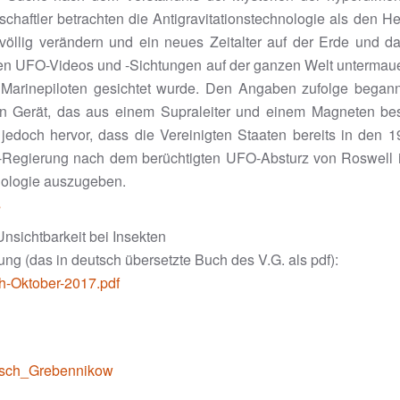
chaftler betrachten die Antigravitationstechnologie als den He
 völlig verändern und ein neues Zeitalter auf der Erde und d
sen UFO-Videos und -Sichtungen auf der ganzen Welt untermauer
arinepiloten gesichtet wurde. Den Angaben zufolge begann 
in Gerät, das aus einem Supraleiter und einem Magneten bes
doch hervor, dass die Vereinigten Staaten bereits in den 19
Regierung nach dem berüchtigten UFO-Absturz von Roswell im
nologie auszugeben.
s
nsichtbarkeit bei Insekten
g (das in deutsch übersetzte Buch des V.G. als pdf):
h-Oktober-2017.pdf
witsch_Grebennikow