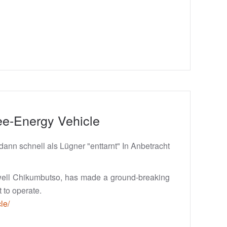
ee-Energy Vehicle
 dann schnell als Lügner "enttarnt" In Anbetracht
xwell Chikumbutso, has made a ground-breaking
 to operate.
le/