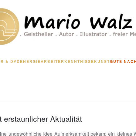
R & DVD
ENERGIEARBEIT
ERKENNTNISSE
KUNST
GUTE NAC
 erstaunlicher Aktualität
eine ungewöhnliche Idee Aufmerksamkeit bekam: ein kleines 