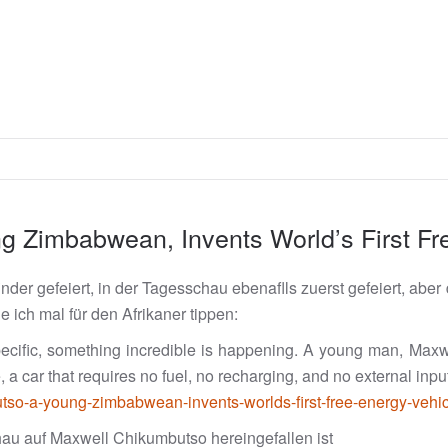
 Zimbabwean, Invents World’s First Fr
finder gefeiert, in der Tagesschau ebenaflls zuerst gefeiert, aber
ich mal für den Afrikaner tippen:
 specific, something incredible is happening. A young man, Ma
 a car that requires no fuel, no recharging, and no external input
tso-a-young-zimbabwean-invents-worlds-first-free-energy-vehic
u auf Maxwell Chikumbutso hereingefallen ist