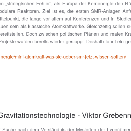
„strategischen Fehler“, als Europa der Kernenergie den Rück
modulare Reaktoren. Ziel ist es, die ersten SMR-Anlagen An
ittelpunkt, die lange vor allem auf Konferenzen und in Studie
auen sein als klassische Atomkraftwerke. Gleichzeitig sollen si
reitstellen. Doch zwischen politischen Plänen und realen Kra
 Projekte wurden bereits wieder gestoppt. Deshalb lohnt ein 
nergie/mini-atomkraft-was-sie-ueber-smr-jetzt-wissen-sollten/
Gravitationstechnologie - Viktor Greben
r Suche nach dem Verständnis der Mysterien der hyperdimen