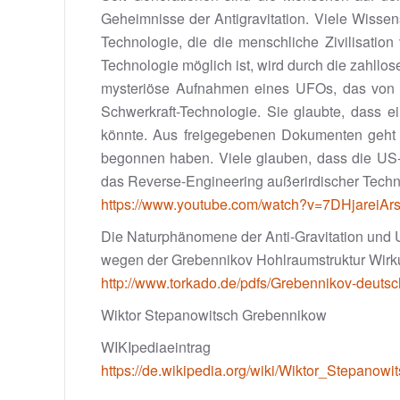
Geheimnisse der Antigravitation. Viele Wissens
Technologie, die die menschliche Zivilisation
Technologie möglich ist, wird durch die zahllo
mysteriöse Aufnahmen eines UFOs, das von M
Schwerkraft-Technologie. Sie glaubte, dass e
könnte. Aus freigegebenen Dokumenten geht je
begonnen haben. Viele glauben, dass die US-
das Reverse-Engineering außerirdischer Tech
https://www.youtube.com/watch?v=7DHjareiAr
Die Naturphänomene der Anti-Gravitation und U
wegen der Grebennikov Hohlraumstruktur Wirkun
http://www.torkado.de/pdfs/Grebennikov-deutsc
Wiktor Stepanowitsch Grebennikow
WIKIpediaeintrag
https://de.wikipedia.org/wiki/Wiktor_Stepano