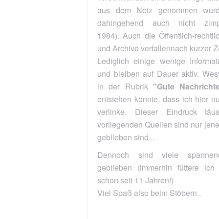
aus dem Netz genommen wurden. YouTube ist
dahingehend auch nicht zimperlich...(Welcome
1984). Auch die Öffentlich-rechtlichen Mediatheken
und Archive verfallennach kurzer Zeit...
Lediglich einige wenige Informationssammler sind
und bleiben auf Dauer aktiv. Weswegen besonders
in der Rubrik
"Gute Nachrichten"
der Eindruck
entstehen könnte, dass ich hier nur wenige Quellen
verlinke. Dieser Eindruck täuscht - die hier
vorliegenden Quellen sind nur jene, die einfach übrig
geblieben sind...
Dennoch sind viele spannende Links übrig
geblieben (immerhin füttere ich diese Seite nun
schon seit 11 Jahren!)
Viel Spaß also beim Stöbern..