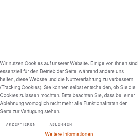
Bisserl gruelige Fotos von
Bäumen, die schräg und schrill
gewachsen sind.
https://www.boredpanda.com/pareidolia-trees-look-
Wir nutzen Cookies auf unserer Website. Einige von ihnen sind
like-something-else/
essenziell für den Betrieb der Seite, während andere uns
helfen, diese Website und die Nutzererfahrung zu verbessern
(Tracking Cookies). Sie können selbst entscheiden, ob Sie die
Cookies zulassen möchten. Bitte beachten Sie, dass bei einer
Ablehnung womöglich nicht mehr alle Funktionalitäten der
Wie man aus alten Holzresten
Seite zur Verfügung stehen.
einen wundervollen Fussboden
AKZEPTIEREN
ABLEHNEN
macht.
Weitere Informationen