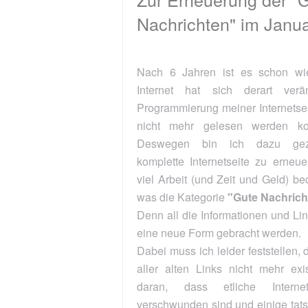
Nachrichten" im Januar 2023
Nach 6 Jahren ist es schon wieder soweit: Das
Internet hat sich derart verändert, dass die
Programmierung meiner Internetseite veraltet ist und
nicht mehr gelesen werden konnte (augenroll).
Deswegen bin ich dazu gezwungen, meine
komplette Internetseite zu erneuern - was immens
viel Arbeit (und Zeit und Geld) bedeutet - vor allem,
was die Kategorie
"Gute Nachrichten"
angeht.
Denn all die Informationen und Links müssen nun in
eine neue Form gebracht werden.
Dabei muss ich leider feststellen, dass fast die Häfte
aller alten Links nicht mehr existieren. Das liegt
daran, dass etliche Internetseiten komplett
verschwunden sind und einige tatsächlich vom Staat