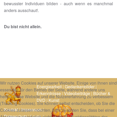
bewusster Individuen bilden - auch wenn es manchmal
anders ausschaut!.
Du bist nicht allein.
Wir nutzen Cookies auf unserer Website. Einige von ihnen sind
Energiearbeit
|
Gedankenbilder
|
essenziell für den Betrieb der Seite, während andere uns
Erkenntnisse
|
Videobeiträge
|
Bücher &
helfen, diese Website und die Nutzererfahrung zu verbessern
DVD
|
Kunst
(Tracking Cookies). Sie können selbst entscheiden, ob Sie die
Kontakt
|
Impressum
|
Cookies zulassen möchten. Bitte beachten Sie, dass bei einer
Datenschutz
|
Login
|
Ablehnung womöglich nicht mehr alle Funktionalitäten der